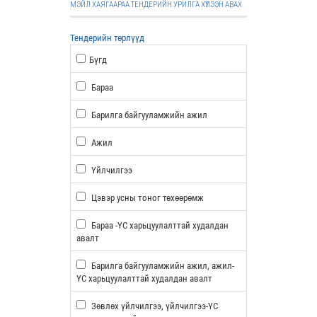
МЭЙЛ ХАЯГААРАА ТЕНДЕРИЙН УРИЛГА ХҮЛЭЭН АВАХ
Тендерийн төрлүүд
Бүгд
Бараа
Барилга байгууламжийн ажил
Ажил
Үйлчилгээ
Цэвэр усны тоног төхөөрөмж
Бараа -ҮС харьцуулалттай худалдан
авалт
Барилга байгууламжийн ажил, ажил-
ҮС харьцуулалттай худалдан авалт
Зөвлөх үйлчилгээ, үйлчилгээ-ҮС