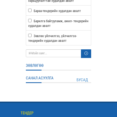
харьцуулалттай худалдан авалт
Бараа-тендерийн худалдан авалт
Барилга байгууламж, ажил- тендерийн
худалдан авалт
Зөвлөх үйлчилгээ, үйлчилгээ-
тендерийн худалдан авалт
ЗӨВЛӨГӨӨ
САНАЛ АСУУЛГА
БУСАД
ТЕНДЕР