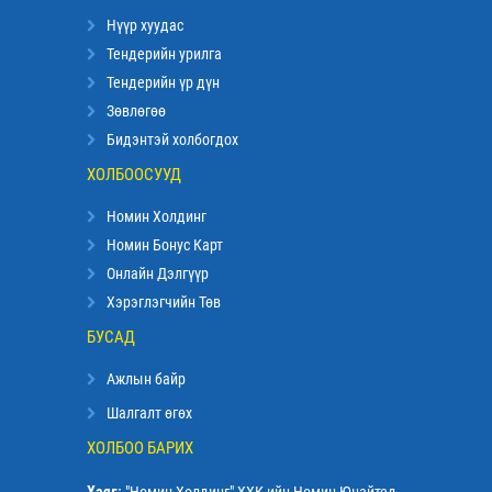
Нүүр хуудас
Тендерийн урилга
Тендерийн үр дүн
Зөвлөгөө
Бидэнтэй холбогдох
ХОЛБООСУУД
Номин Холдинг
Номин Бонус Карт
Онлайн Дэлгүүр
Хэрэглэгчийн Төв
БУСАД
Ажлын байр
Шалгалт өгөх
ХОЛБОО БАРИХ