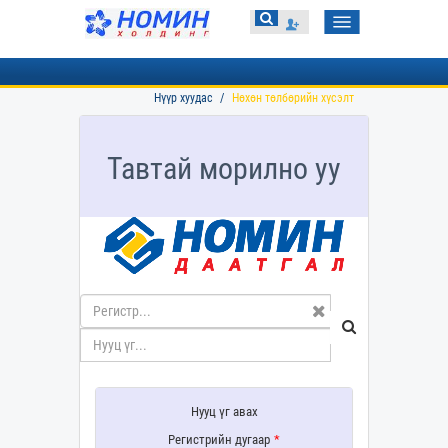
Toggle
navigation
Нүүр хуудас
Нөхөн төлбөрийн хүсэлт
Тавтай морилно уу
Нууц үг авах
Регистрийн дугаар