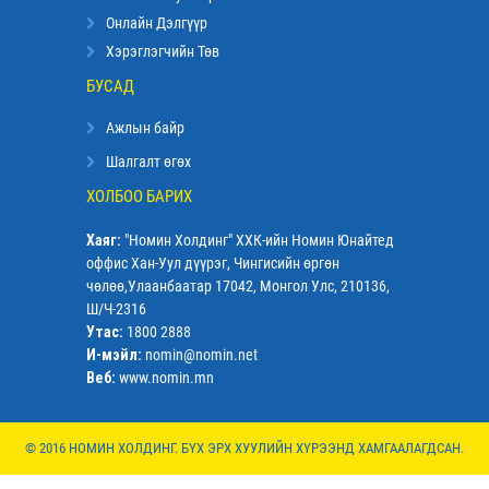
Онлайн Дэлгүүр
Хэрэглэгчийн Төв
БУСАД
Ажлын байр
Шалгалт өгөх
ХОЛБОО БАРИХ
Хаяг:
"Номин Холдинг" ХХК-ийн Номин Юнайтед
оффис Хан-Уул дүүрэг, Чингисийн өргөн
чөлөө,Улаанбаатар 17042, Монгол Улс, 210136,
Ш/Ч-2316
Утас:
1800 2888
И-мэйл:
nomin@nomin.net
Веб:
www.nomin.mn
© 2016 НОМИН ХОЛДИНГ. БҮХ ЭРХ ХУУЛИЙН ХҮРЭЭНД ХАМГААЛАГДСАН.