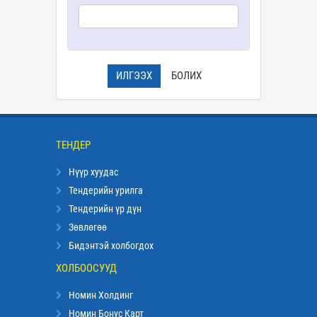
ИЛГЭЭХ
БОЛИХ
ТЕНДЕР
Нүүр хуудас
Тендерийн урилга
Тендерийн үр дүн
Зөвлөгөө
Бидэнтэй холбогдох
ХОЛБООСУУД
Номин Холдинг
Номин Бонус Карт