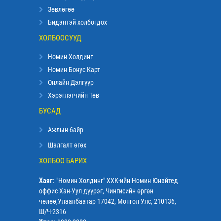
Зөвлөгөө
Бидэнтэй холбогдох
ХОЛБООСУУД
Номин Холдинг
Номин Бонус Карт
Онлайн Дэлгүүр
Хэрэглэгчийн Төв
БУСАД
Ажлын байр
Шалгалт өгөх
ХОЛБОО БАРИХ
Хаяг:
"Номин Холдинг" ХХК-ийн Номин Юнайтед
оффис Хан-Уул дүүрэг, Чингисийн өргөн
чөлөө,Улаанбаатар 17042, Монгол Улс, 210136,
Ш/Ч-2316