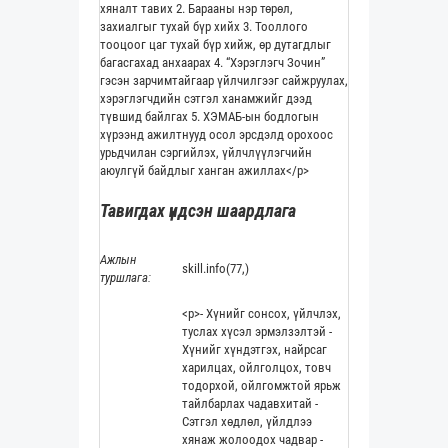
хяналт тавих 2. Барааны нэр төрөл,
захиалгыг тухай бүр хийх 3. Тооллого
тооцоог цаг тухай бүр хийж, өр дутагдлыг
багасгахад анхаарах 4. “Хэрэглэгч Зочин”
гэсэн зарчимтайгаар үйлчилгээг сайжруулах,
хэрэглэгчдийн сэтгэл ханамжийг дээд
түвшид байлгах 5. ХЭМАБ-ын бодлогын
хүрээнд ажилтнууд осол эрсдэлд орохоос
урьдчилан сэргийлэх, үйлчлүүлэгчийн
аюулгүй байдлыг ханган ажиллах</p>
Тавигдах үндсэн шаардлага
Ажлын
skill.info(77,)
туршлага:
<p>- Хүнийг сонсох, үйлчлэх,
туслах хүсэл эрмэлзэлтэй -
Хүнийг хүндэтгэх, найрсаг
харилцах, ойлголцох, товч
тодорхой, ойлгомжтой ярьж
тайлбарлах чадавхитай -
Сэтгэл хөдлөл, үйлдлээ
хянаж жолоодох чадвар -