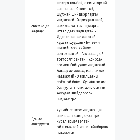
Цэвэрч нямбай, ажигч гярхай
зан чанар - Оновчтой,
шуурхай шийдвэр гаргах
чадвартай - Хариуцлагатай,
Ерөнхий ур
сахилга баттай, шударга,
чадвар:
итгэл даах чадвартай -
Идэвхи санаачлагатай,
хурдан шуурхай - Бүтээлч
шинийг эрэлхийлэх
сэтгэлгээтэй - Анхаарал, ой
тогтоолт сайтай - Удирдан
зохион байгуулах чадвартай -
Багаар ажиллах, манлайлах
чадвартай - Харилцааны
соёлтой байх - Хувийн зохион
байгуулалт, эмх цэгц сайтай -
Асуудал шийдвэрлэх
чадвар</p>
хүнийг сонсох чадвар, цаг
ашиглалт сайн, суралцах
Тусгай
хүсэл эрмэлзэлтэй,
шаардлага:
ойлгомжтой ярьж тайлбарлах
чадвартай