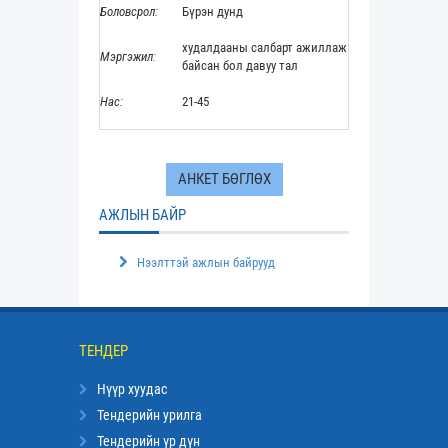
Боловсрол:
Бүрэн дунд
худалдааны салбарт ажиллаж
Мэргэжил:
байсан бол давуу тал
Нас:
21-45
АНКЕТ БӨГЛӨХ
АЖЛЫН БАЙР
Нээлттэй ажлын байрууд
ТЕНДЕР
Нүүр хуудас
Тендерийн урилга
Тендерийн үр дүн