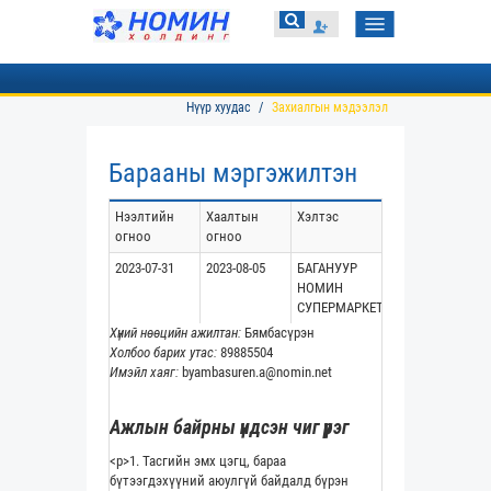
Toggle
navigation
Нүүр хуудас
Захиалгын мэдээлэл
Барааны мэргэжилтэн
Нээлтийн
Хаалтын
Хэлтэс
огноо
огноо
2023-07-31
2023-08-05
БАГАНУУР
НОМИН
СУПЕРМАРКЕТ
Хүний нөөцийн ажилтан:
Бямбасүрэн
Холбоо барих утас:
89885504
Имэйл хаяг:
byambasuren.a@nomin.net
Ажлын байрны үндсэн чиг үүрэг
<p>1. Тасгийн эмх цэгц, бараа
бүтээгдэхүүний аюулгүй байдалд бүрэн