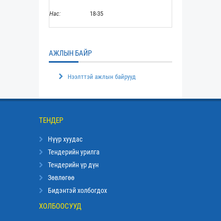
Нас:
18-35
АЖЛЫН БАЙР
Нээлттэй ажлын байрууд
ТЕНДЕР
Нүүр хуудас
Тендерийн урилга
Тендерийн үр дүн
Зөвлөгөө
Бидэнтэй холбогдох
ХОЛБООСУУД