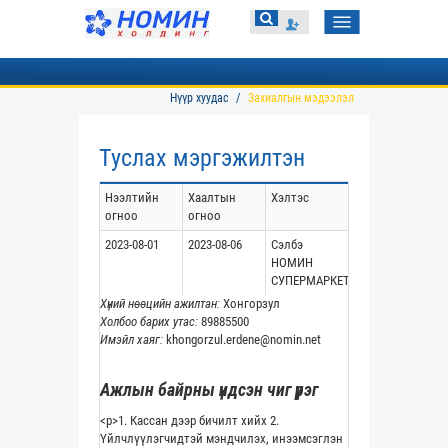
Toggle
navigation
Нүүр хуудас
Захиалгын мэдээлэл
Туслах мэргэжилтэн
Нээлтийн
Хаалтын
Хэлтэс
огноо
огноо
2023-08-01
2023-08-06
Сэлбэ
НОМИН
СУПЕРМАРКЕТ
Хүний нөөцийн ажилтан:
Хонгорзул
Холбоо барих утас:
89885500
Имэйл хаяг:
khongorzul.erdene@nomin.net
Ажлын байрны үндсэн чиг үүрэг
<p>1. Кассан дээр бичилт хийх 2.
Үйлчлүүлэгчидтэй мэндчилэх, инээмсэглэн