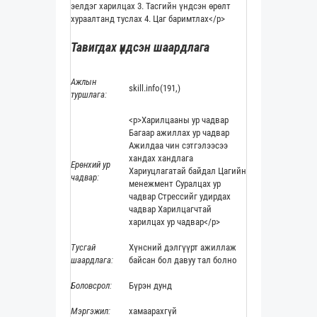
эелдэг харилцах 3. Тасгийн үндсэн өрөлт
хураалтанд туслах 4. Цаг баримтлах</p>
Тавигдах үндсэн шаардлага
Ажлын
skill.info(191,)
туршлага:
<p>Харилцааны ур чадвар
Багаар ажиллах ур чадвар
Ажилдаа чин сэтгэлээсээ
хандах хандлага
Ерөнхий ур
Хариуцлагатай байдал Цагийн
чадвар:
менежмент Суралцах ур
чадвар Стрессийг удирдах
чадвар Харилцагчтай
харилцах ур чадвар</p>
Тусгай
Хүнсний дэлгүүрт ажиллаж
шаардлага:
байсан бол давуу тал болно
Боловсрол:
Бүрэн дунд
Мэргэжил:
хамаарахгүй