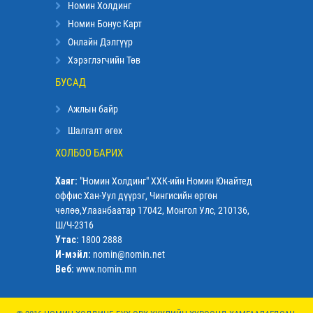
Номин Холдинг
Номин Бонус Карт
Онлайн Дэлгүүр
Хэрэглэгчийн Төв
БУСАД
Ажлын байр
Шалгалт өгөх
ХОЛБОО БАРИХ
Хаяг:
"Номин Холдинг" ХХК-ийн Номин Юнайтед
оффис Хан-Уул дүүрэг, Чингисийн өргөн
чөлөө,Улаанбаатар 17042, Монгол Улс, 210136,
Ш/Ч-2316
Утас:
1800 2888
И-мэйл:
nomin@nomin.net
Веб:
www.nomin.mn