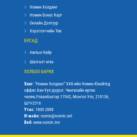
Номин Холдинг
Номин Бонус Карт
Онлайн Дэлгүүр
Хэрэглэгчийн Төв
БУСАД
Ажлын байр
Шалгалт өгөх
ХОЛБОО БАРИХ
Хаяг:
"Номин Холдинг" ХХК-ийн Номин Юнайтед
оффис Хан-Уул дүүрэг, Чингисийн өргөн
чөлөө,Улаанбаатар 17042, Монгол Улс, 210136,
Ш/Ч-2316
Утас:
1800 2888
И-мэйл:
nomin@nomin.net
Веб:
www.nomin.mn