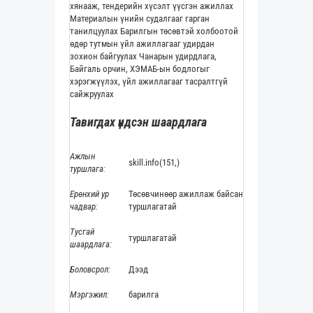
хянааж, тендерийн хүсэлт үүсгэн ажиллах
Материалын үнийн судалгааг гарган
танилцуулах Барилгын төсөвтэй холбоотой
өдөр тутмын үйл ажиллагааг удирдан
зохион байгуулах Чанарын удирдлага,
Байгаль орчин, ХЭМАБ-ын бодлогыг
хэрэгжүүлэх, үйл ажиллагааг тасралтгүй
сайжруулах
Тавигдах үндсэн шаардлага
Ажлын
skill.info(151,)
туршлага:
Ерөнхий ур
Төсөвчинөөр ажиллаж байсан
чадвар:
туршлагатай
Тусгай
туршлагатай
шаардлага:
Боловсрол:
Дээд
Мэргэжил:
барилга