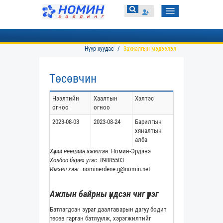
Toggle
navigation
Нүүр хуудас
Захиалгын мэдээлэл
Төсөвчин
Нээлтийн
Хаалтын
Хэлтэс
огноо
огноо
2023-08-03
2023-08-24
Барилгын
хяналтын
алба
Хүний нөөцийн ажилтан:
Номин-Эрдэнэ
Холбоо барих утас:
89885503
Имэйл хаяг:
nominerdene.g@nomin.net
Ажлын байрны үндсэн чиг үүрэг
Батлагдсан зураг даалгаварын дагуу бодит
төсөв гарган батлуулж, хэрэгжилтийг