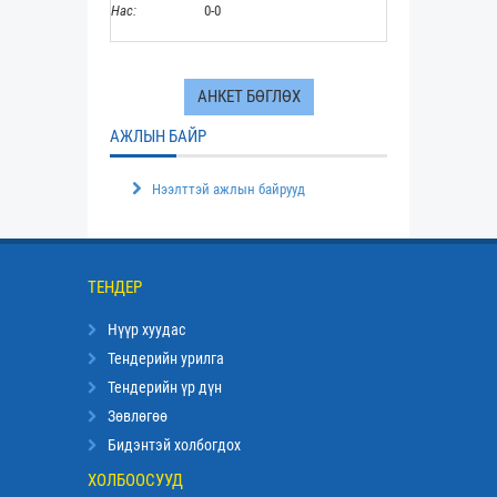
Нас:
0-0
АНКЕТ БӨГЛӨХ
АЖЛЫН БАЙР
Нээлттэй ажлын байрууд
ТЕНДЕР
Нүүр хуудас
Тендерийн урилга
Тендерийн үр дүн
Зөвлөгөө
Бидэнтэй холбогдох
ХОЛБООСУУД