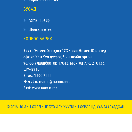
БУСАД
Ажлын байр
Шалгалт өгөх
ХОЛБОО БАРИХ
Хаяг:
"Номин Холдинг" ХХК-ийн Номин Юнайтед
оффис Хан-Уул дүүрэг, Чингисийн өргөн
чөлөө,Улаанбаатар 17042, Монгол Улс, 210136,
Ш/Ч-2316
Утас:
1800 2888
И-мэйл:
nomin@nomin.net
Веб:
www.nomin.mn
© 2016 НОМИН ХОЛДИНГ. БҮХ ЭРХ ХУУЛИЙН ХҮРЭЭНД ХАМГААЛАГДСАН.