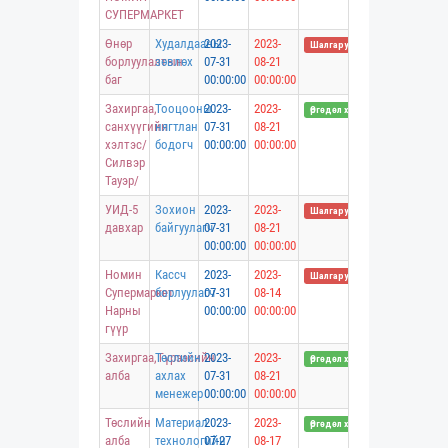
СУПЕРМАРКЕТ
Өнөр
Худалдааны
2023-
2023-
Шалгаруулалт хийгдэж байна
борлуулалтын
зөвлөх
07-31
08-21
баг
00:00:00
00:00:00
Захиргаа,
Тооцооны
2023-
2023-
Өргөдөл хүлээн авч байна
санхүүгийн
нягтлан
07-31
08-21
хэлтэс/
бодогч
00:00:00
00:00:00
Силвэр
Тауэр/
УИД-5
Зохион
2023-
2023-
Шалгаруулалт хийгдэж байна
давхар
байгуулагч
07-31
08-21
00:00:00
00:00:00
Номин
Кассч
2023-
2023-
Шалгаруулалт хийгдэж байна
Супермаркет
борлуулагч
07-31
08-14
Нарны
00:00:00
00:00:00
гүүр
Захиргаа,Түрээсийн
Төслийн
2023-
2023-
Өргөдөл хүлээн авч байна
алба
ахлах
07-31
08-21
менежер
00:00:00
00:00:00
Төслийн
Материал
2023-
2023-
Өргөдөл хүлээн авч байна
алба
технологийн
07-27
08-17