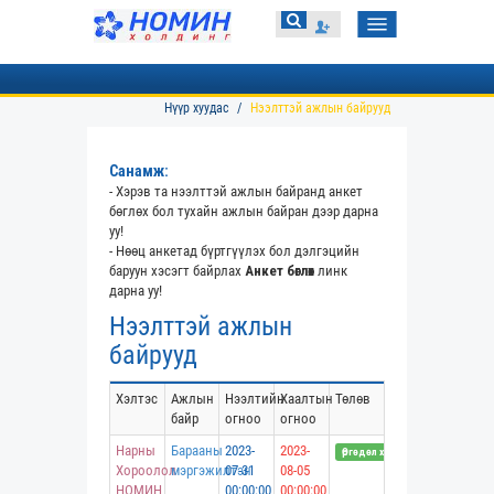
Toggle
navigation
Нүүр хуудас
Нээлттэй ажлын байрууд
Санамж:
- Хэрэв та нээлттэй ажлын байранд анкет
бөглөх бол тухайн ажлын байран дээр дарна
уу!
- Нөөц анкетад бүртгүүлэх бол дэлгэцийн
баруун хэсэгт байрлах
Анкет бөглөх
линк
дарна уу!
Нээлттэй ажлын
байрууд
Хэлтэс
Ажлын
Нээлтийн
Хаалтын
Төлөв
байр
огноо
огноо
Нарны
Барааны
2023-
2023-
Өргөдөл хүлээн авч байна
Хороолол
мэргэжилтэн
07-31
08-05
НОМИН
00:00:00
00:00:00