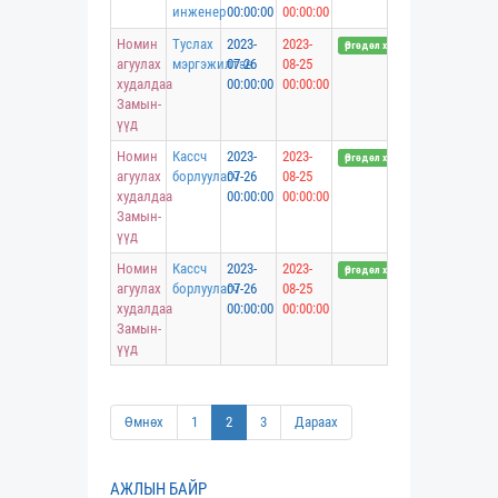
инженер
00:00:00
00:00:00
Номин
Туслах
2023-
2023-
Өргөдөл хүлээн авч байна
агуулах
мэргэжилтэн
07-26
08-25
худалдаа
00:00:00
00:00:00
Замын-
үүд
Номин
Кассч
2023-
2023-
Өргөдөл хүлээн авч байна
агуулах
борлуулагч
07-26
08-25
худалдаа
00:00:00
00:00:00
Замын-
үүд
Номин
Кассч
2023-
2023-
Өргөдөл хүлээн авч байна
агуулах
борлуулагч
07-26
08-25
худалдаа
00:00:00
00:00:00
Замын-
үүд
Өмнөх
1
2
3
Дараах
АЖЛЫН БАЙР