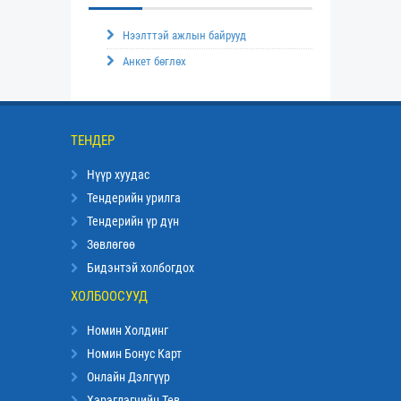
Нээлттэй ажлын байрууд
Анкет бөглөх
ТЕНДЕР
Нүүр хуудас
Тендерийн урилга
Тендерийн үр дүн
Зөвлөгөө
Бидэнтэй холбогдох
ХОЛБООСУУД
Номин Холдинг
Номин Бонус Карт
Онлайн Дэлгүүр
Хэрэглэгчийн Төв