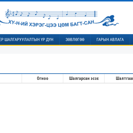
ЕР ШАЛГАРУУЛАЛТЫН ҮР ДҮН
ЗӨВЛӨГӨӨ
ГАРЫН АВЛАГА
Огноо
Шалгарсан эсэх
Шалтгаа