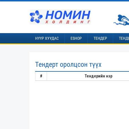
НҮҮР ХУУДАС
ESHOP
ТЕНДЕР
ТЕНД
Тендерт оролцсон түүх
#
Тендерийн нэр