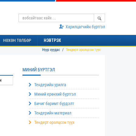
Харилцагчийн бүртгэл
НӨХӨН ТӨЛБӨР
НЭВТРЭХ
Нүүр хуудас
Тендерт оролцсон түүх
МИНИЙ БҮРТГЭЛ
н
Тендерийн урилга
Миний ерөнхий бүртгэл
Бичиг баримт бүрдэлт
Тендерийн материал
Тендерт оролцсон түүх