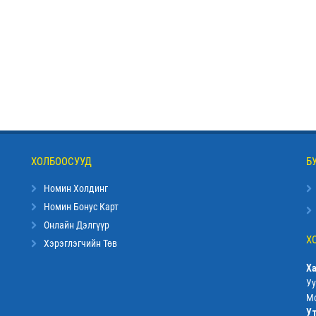
ХОЛБООСУУД
Б
Номин Холдинг
Номин Бонус Карт
Онлайн Дэлгүүр
Х
Хэрэглэгчийн Төв
Ха
Уу
Мо
У