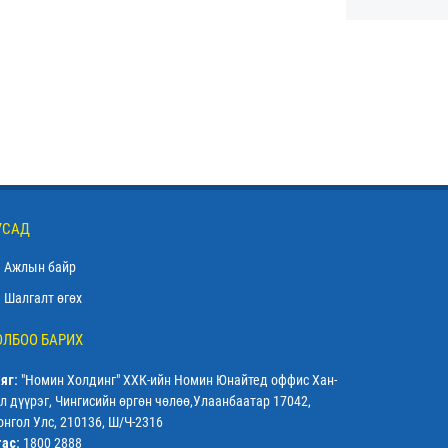
УСАД
Ажлын байр
Шалгалт өгөх
ОЛБОО БАРИХ
яг:
"Номин Холдинг" ХХК-ийн Номин Юнайтед оффис Хан-
л дүүрэг, Чингисийн өргөн чөлөө,Улаанбаатар 17042,
нгол Улс, 210136, Ш/Ч-2316
тас:
1800 2888