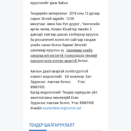
ирүүлэхийг урьж байна.
Тендерийн материалыг 2018 оны 12 дугаар
сарын 26-ний өдрийн 12:00
минутаас өмнө Хан-Уул дүүрэг , Чингисийн
өргөн чөлөө, Номин Юнайтед төвийн 5
давхарт хаягаар цаасан хэлбэрээр ирүүлэх
ба procurement.nomin.mn сайтаар хандаж
үнийн санал болон баримт бичгийг
цахимаар ирүүлнэ үү.
Цахимаар үнийн
саналаа илгээгээгүй тохиолдолд тендерт
оролцогчоор хүлээн авахгүй
болно.
Ажлын даалгавартай холбогдолтой
нэмэлт мэдээллийг БХ инженер Бат-
Эрдэнээс лавлаж болно. Утас:
89881935
Бусад мэдээлэлийг Тендер хариуцсан үйл
ажиллагааны менежерМ.Есөн-
Эрдэнээс лавлаж болно. Утас 89881938
И-мэйл
esunerdene.m@nomin.net
ТЕНДЕР ШАЛГАРУУЛАЛТ