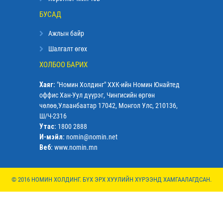
БУСАД
Ажлын байр
Шалгалт өгөх
ХОЛБОО БАРИХ
Хаяг:
"Номин Холдинг" ХХК-ийн Номин Юнайтед
оффис Хан-Уул дүүрэг, Чингисийн өргөн
чөлөө,Улаанбаатар 17042, Монгол Улс, 210136,
Ш/Ч-2316
Утас:
1800 2888
И-мэйл:
nomin@nomin.net
Веб:
www.nomin.mn
© 2016 НОМИН ХОЛДИНГ. БҮХ ЭРХ ХУУЛИЙН ХҮРЭЭНД ХАМГААЛАГДСАН.