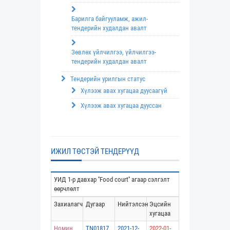
Барилга байгууламж, ажил-
тендерийн худалдан авалт
Зөвлөх үйлчилгээ, үйлчилгээ-
тендерийн худалдан авалт
Тендерийн урилгын статус
Хүлээж авах хугацаа дуусаагүй
Хүлээж авах хугацаа дууссан
ИЖИЛ ТӨСТЭЙ ТЕНДЕРҮҮД
УИД 1-р давхар ''Food court'' агаар сэлгэлт
өөрчлөлт
Захиалагч
Дугаар
Нийтэлсэн
Эцсийн
хугацаа
Номин
TN01817
2021-12-
2022-01-