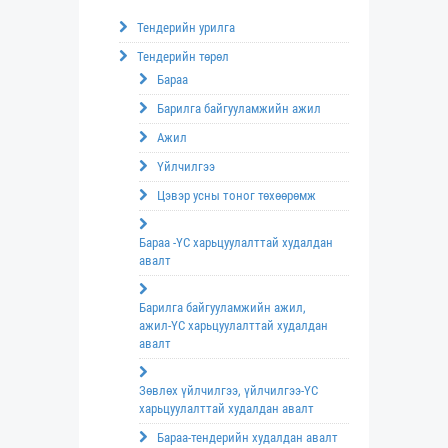
Тендерийн урилга
Тендерийн төрөл
Бараа
Барилга байгууламжийн ажил
Ажил
Үйлчилгээ
Цэвэр усны тоног төхөөрөмж
Бараа -ҮС харьцуулалттай худалдан
авалт
Барилга байгууламжийн ажил,
ажил-ҮС харьцуулалттай худалдан
авалт
Зөвлөх үйлчилгээ, үйлчилгээ-ҮС
харьцуулалттай худалдан авалт
Бараа-тендерийн худалдан авалт