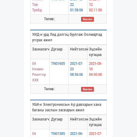
Тав
22
12
Трейд
01:58:06
02:11:00
Төлөв:
Хаасан
УИД-н урд Лед дэлгэц буулгаж Оолмартад
угсрах ажил
Захиалагч
Дугаар
Нийтэлсэн
Эцсийн
хугацаа
04
TN01605
2021-07-
2021-08-
Номин
23
10
Реалтор
08:56:06
04:00:00
ХХК
Төлөв:
Хаасан
УБИ-н Электрониксын 4-р давхарын хана
баганы заслын засварын ажил
Захиалагч
Дугаар
Нийтэлсэн
Эцсийн
хугацаа
04
TN01585
2021-06-
2021-07-