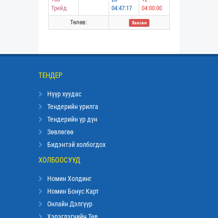
Трейд
04:47:17
04:00:00
Төлөв:
Хаасан
ТЕНДЕР
Нүүр хуудас
Тендерийн урилга
Тендерийн үр дүн
Зөвлөгөө
Бидэнтэй холбогдох
ХОЛБООСУУД
Номин Холдинг
Номин Бонус Карт
Онлайн Дэлгүүр
Хэрэглэгчийн Төв