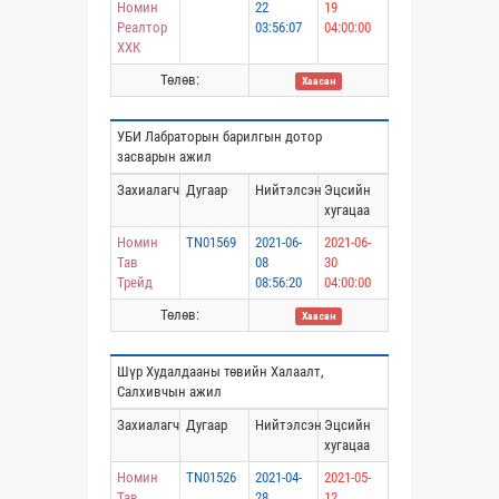
Номин
22
19
Реалтор
03:56:07
04:00:00
ХХК
Төлөв:
Хаасан
УБИ Лабраторын барилгын дотор
засварын ажил
Захиалагч
Дугаар
Нийтэлсэн
Эцсийн
хугацаа
Номин
TN01569
2021-06-
2021-06-
Тав
08
30
Трейд
08:56:20
04:00:00
Төлөв:
Хаасан
Шүр Худалдааны төвийн Халаалт,
Салхивчын ажил
Захиалагч
Дугаар
Нийтэлсэн
Эцсийн
хугацаа
Номин
TN01526
2021-04-
2021-05-
Тав
28
12