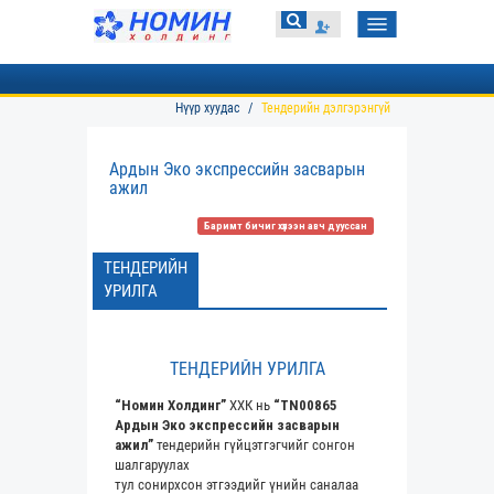
Toggle
navigation
Нүүр хуудас
Тендерийн дэлгэрэнгүй
Ардын Эко экспрессийн засварын
ажил
Баримт бичиг хүлээн авч дууссан
ТЕНДЕРИЙН
УРИЛГА
ТЕНДЕРИЙН УРИЛГА
“Номин Холдинг”
ХХК нь
“TN00865
Ардын Эко экспрессийн засварын
ажил”
тендерийн гүйцэтгэгчийг сонгон
шалгаруулах
тул сонирхсон этгээдийг үнийн саналаа