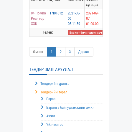
хугацаа
04 Номин
TN01612
2021-08-
2021-09-
Реалтор
06
07
ХХК
05:11:59
01:00:00
Төлөв:
Баримт бичиг хүлээн авч дууссан
Өмнөх
1
2
3
Дараах
ТЕНДЕР ШАЛГАРУУЛАЛТ
Тендерийн урилга
Тендерийн төрөл
Бараа
Барилга байгууламжийн ажил
Ажил
Үйлчилгээ