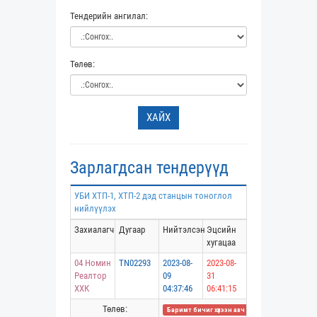
Тендерийн ангилал:
Төлөв:
ХАЙХ
Зарлагдсан тендерүүд
УБИ ХТП-1, ХТП-2 дэд станцын тоноглол
нийлүүлэх
Захиалагч
Дугаар
Нийтэлсэн
Эцсийн
хугацаа
04 Номин
TN02293
2023-08-
2023-08-
Реалтор
09
31
ХХК
04:37:46
06:41:15
Төлөв:
Баримт бичиг хүлээн авч дууссан