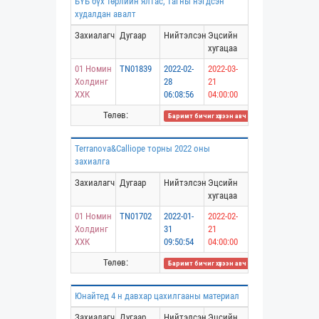
БҮБ бүх төрлийн ялтас, тагны нэгдсэн
худалдан авалт
Захиалагч
Дугаар
Нийтэлсэн
Эцсийн
хугацаа
01 Номин
TN01839
2022-02-
2022-03-
Холдинг
28
21
ХХК
06:08:56
04:00:00
Төлөв:
Баримт бичиг хүлээн авч дууссан
Terranova&Calliope торны 2022 оны
захиалга
Захиалагч
Дугаар
Нийтэлсэн
Эцсийн
хугацаа
01 Номин
TN01702
2022-01-
2022-02-
Холдинг
31
21
ХХК
09:50:54
04:00:00
Төлөв:
Баримт бичиг хүлээн авч дууссан
Юнайтед 4 н давхар цахилгааны материал
Захиалагч
Дугаар
Нийтэлсэн
Эцсийн