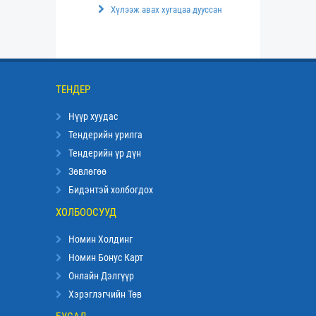
Хүлээж авах хугацаа дууссан
ТЕНДЕР
Нүүр хуудас
Тендерийн урилга
Тендерийн үр дүн
Зөвлөгөө
Бидэнтэй холбогдох
ХОЛБООСУУД
Номин Холдинг
Номин Бонус Карт
Онлайн Дэлгүүр
Хэрэглэгчийн Төв