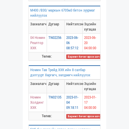
М400 /B30/ маркын 6705м3 бетон зуурмаг
нийлүүлэх
Захиалагч
Дугаар
Нийтэлсэн
Эцсийн
хугацаа
04 Номин
TN02256
2023-06-
2023-06-
Реалтор
06
20
ХХК
08:57:12
04:00:00
Төлөв:
Баримт бичиг хүлээн авч дууссан
Номин Тав Трейд ХХК ийн 8 салбар
дэлгүүрт Хөргөгч, хөлдөөгч нийлүүлэх
Захиалагч
Дугаар
Нийтэлсэн
Эцсийн
хугацаа
Номин
TN02135
2023-01-
2023-01-
Холдинг
04
17
ХХК
09:18:11
04:00:00
Төлөв:
Баримт бичиг хүлээн авч дууссан