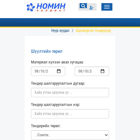
Toggle
navigation
Нүүр хуудас
Зарлагдсан тендерүүд
Шүүлтийн төрөл
Материал хүлээн авах хугацаа:
Тендер шалгаруулалтын дугаар:
Тендер шалгаруулалтын нэр:
Тендерийн төрөл: