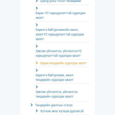
Цэвэр усны тоног төхөөрөмж
Бараа -ҮС харьцуулалттай худалдан
авалт
Барилга байгууламжийн ажил,
ажил-ҮС харьцуулалттай худалдан
авалт
Зөвлөх үйлчилгээ, үйлчилгээ-ҮС
харьцуулалттай худалдан авалт
Бараа-тендерийн худалдан авалт
Барилга байгууламж, ажил-
тендерийн худалдан авалт
Зөвлөх үйлчилгээ, үйлчилгээ-
тендерийн худалдан авалт
Тендерийн урилгын статус
Хүлээж авах хугацаа дуусаагүй