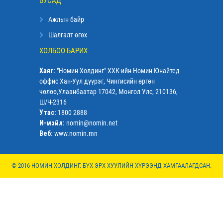
БУСАД
Ажлын байр
Шалгалт өгөх
ХОЛБОО БАРИХ
Хаяг:
"Номин Холдинг" ХХК-ийн Номин Юнайтед
оффис Хан-Уул дүүрэг, Чингисийн өргөн
чөлөө,Улаанбаатар 17042, Монгол Улс, 210136,
Ш/Ч-2316
Утас:
1800 2888
И-мэйл:
nomin@nomin.net
Веб:
www.nomin.mn
© 2016 НОМИН ХОЛДИНГ. БҮХ ЭРХ ХУУЛИЙН ХҮРЭЭНД ХАМГААЛАГДСАН.