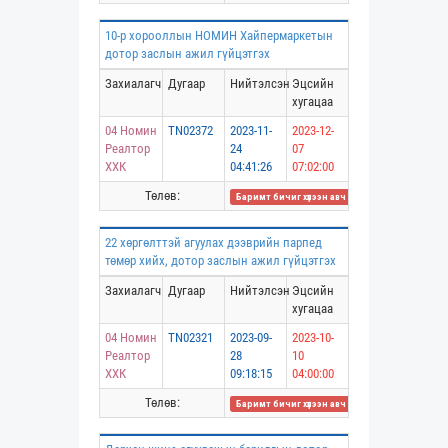
10-р хорооллын НОМИН Хайпермаркетын
дотор заслын ажил гүйцэтгэх
Захиалагч
Дугаар
Нийтэлсэн
Эцсийн
хугацаа
04 Номин
TN02372
2023-11-
2023-12-
Реалтор
24
07
ХХК
04:41:26
07:02:00
Төлөв:
Баримт бичиг хүлээн авч дууссан
22 хөргөлттэй агуулах дээврийн парпед
төмөр хийх, дотор заслын ажил гүйцэтгэх
Захиалагч
Дугаар
Нийтэлсэн
Эцсийн
хугацаа
04 Номин
TN02321
2023-09-
2023-10-
Реалтор
28
10
ХХК
09:18:15
04:00:00
Төлөв:
Баримт бичиг хүлээн авч дууссан