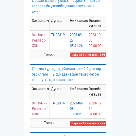
Дархан шинэ агуулахын барилгын дотор
халаалт ба узелийн дулаан механикын
ажил
Захиалагч
Дугаар
Нийтэлсэн
Эцсийн
хугацаа
04 Номин
TN02319
2023-09-
2023-10-
Реалтор
27
05
ХХК
05:41:26
02:00:00
Төлөв:
Баримт бичиг хүлээн авч дууссан
Дархан худалдаа, үйлчилгээний 2 давхар
барилгын 1, 2, 2.5 давхарын төмөр бетон
шал цутгаж, өнгөлөх ажил
Захиалагч
Дугаар
Нийтэлсэн
Эцсийн
хугацаа
04 Номин
TN02314
2023-09-
2023-10-
Реалтор
08
10
ХХК
10:30:21
04:00:00
Төлөв:
Баримт бичиг хүлээн авч дууссан