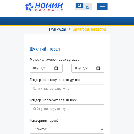
Toggle
navigation
Нүүр хуудас
Зарлагдсан тендерүүд
Шүүлтийн төрөл
Материал хүлээн авах хугацаа:
Тендер шалгаруулалтын дугаар:
Тендер шалгаруулалтын нэр:
Тендерийн төрөл: