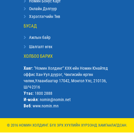
Номин Бонус Карт
Онлайн Дэлгүүр
Хэрэглэгчийн Төв
БУСАД
Ажлын байр
Шалгалт өгөх
ХОЛБОО БАРИХ
Хаяг:
"Номин Холдинг" ХХК-ийн Номин Юнайтед
оффис Хан-Уул дүүрэг, Чингисийн өргөн
чөлөө,Улаанбаатар 17042, Монгол Улс, 210136,
Ш/Ч-2316
Утас:
1800 2888
И-мэйл:
nomin@nomin.net
Веб:
www.nomin.mn
© 2016 НОМИН ХОЛДИНГ. БҮХ ЭРХ ХУУЛИЙН ХҮРЭЭНД ХАМГААЛАГДСАН.