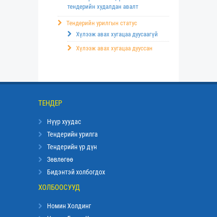
тендерийн худалдан авалт
Тендерийн урилгын статус
Хүлээж авах хугацаа дуусаагүй
Хүлээж авах хугацаа дууссан
ТЕНДЕР
Нүүр хуудас
Тендерийн урилга
Тендерийн үр дүн
Зөвлөгөө
Бидэнтэй холбогдох
ХОЛБООСУУД
Номин Холдинг