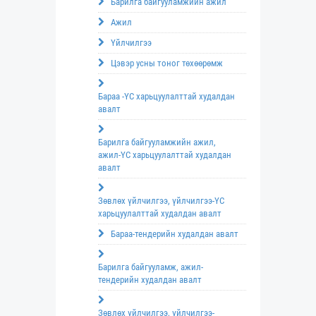
Барилга байгууламжийн ажил
Ажил
Үйлчилгээ
Цэвэр усны тоног төхөөрөмж
Бараа -ҮС харьцуулалттай худалдан
авалт
Барилга байгууламжийн ажил,
ажил-ҮС харьцуулалттай худалдан
авалт
Зөвлөх үйлчилгээ, үйлчилгээ-ҮС
харьцуулалттай худалдан авалт
Бараа-тендерийн худалдан авалт
Барилга байгууламж, ажил-
тендерийн худалдан авалт
Зөвлөх үйлчилгээ, үйлчилгээ-