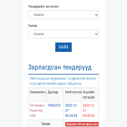
Тендерийн ангилал:
Төлөв:
ХАЙХ
Зарлагдсан тендерүүд
УБИ нэгдсэн агуулахын 1-р өргөтгөл болон
2-2-р өргөтгөлийн ажил гүйцэтгэх
Захиалагч
Дугаар
Нийтэлсэн
Эцсийн
хугацаа
04 Номин
TN02375
2023-12-
2023-12-
Реалтор
07
21
ХХК
06:54:34
04:00:00
Төлөв:
Баримт бичиг хүлээн авч дууссан