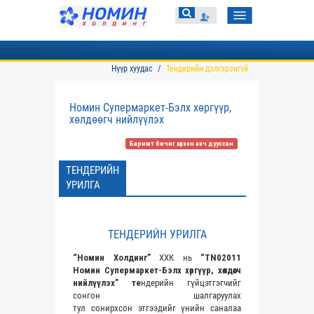
Toggle
navigation
Нүүр хуудас
Тендерийн дэлгэрэнгүй
Номин Супермаркет-Бэлх хөргүүр,
хөлдөөгч нийлүүлэх
Баримт бичиг хүлээн авч дууссан
ТЕНДЕРИЙН
УРИЛГА
ТЕНДЕРИЙН УРИЛГА
“Номин Холдинг”
ХХК нь
“
TN02011
Номин Супермаркет-Бэлх хөргүүр, хөлдөөгч
нийлүүлэх” те
ндерийн гүйцэтгэгчийг
сонгон шалгаруулах
тул сонирхсон этгээдийг үнийн саналаа