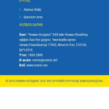
БУСАД
Ажлын байр
Шалгалт өгөх
ХОЛБОО БАРИХ
Хаяг:
"Номин Холдинг" ХХК-ийн Номин Юнайтед
оффис Хан-Уул дүүрэг, Чингисийн өргөн
чөлөө,Улаанбаатар 17042, Монгол Улс, 210136,
Ш/Ч-2316
Утас:
1800 2888
И-мэйл:
nomin@nomin.net
Веб:
www.nomin.mn
© 2016 НОМИН ХОЛДИНГ. БҮХ ЭРХ ХУУЛИЙН ХҮРЭЭНД ХАМГААЛАГДСАН.