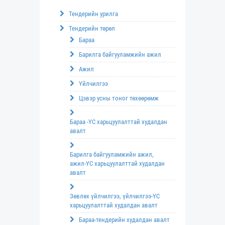
Тендерийн урилга
Тендерийн төрөл
Бараа
Барилга байгууламжийн ажил
Ажил
Үйлчилгээ
Цэвэр усны тоног төхөөрөмж
Бараа -ҮС харьцуулалттай худалдан
авалт
Барилга байгууламжийн ажил,
ажил-ҮС харьцуулалттай худалдан
авалт
Зөвлөх үйлчилгээ, үйлчилгээ-ҮС
харьцуулалттай худалдан авалт
Бараа-тендерийн худалдан авалт