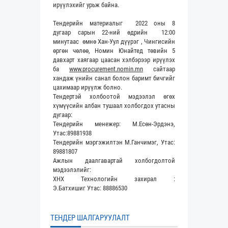
ирүүлэхийг урьж байна.
Тендерийн материалыг 2022 оны 8
дугаар сарын 22-ний өдрийн 12:00
минутаас өмнө Хан-Уул дүүрэг , Чингисийн
өргөн чөлөө, Номин Юнайтед төвийн 5
давхарт хаягаар цаасан хэлбэрээр ирүүлэх
ба
www.
procurement.nomin.mn
сайтаар
хандаж үнийн санал болон баримт бичгийг
цахимаар ирүүлж болно.
Тендертэй холбоотой мэдээлэл өгөх
хүмүүсийн албан тушаал холбогдох утасны
дугаар:
Тендерийн менежер: М.Есөн-Эрдэнэ,
Утас:89881938
Тендерийн мэргэжилтэн М.Ганчимэг, Утас:
89881807
Ажлын даалгавартай холбогдолтой
мэдээлэлийг:
ХНХ Технологийн захирал :
Э.Батхишиг Утас: 88886530
ТЕНДЕР ШАЛГАРУУЛАЛТ