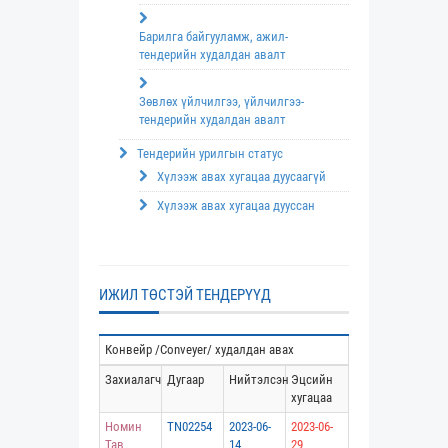
Барилга байгууламж, ажил-
тендерийн худалдан авалт
Зөвлөх үйлчилгээ, үйлчилгээ-
тендерийн худалдан авалт
Тендерийн урилгын статус
Хүлээж авах хугацаа дуусаагүй
Хүлээж авах хугацаа дууссан
ИЖИЛ ТӨСТЭЙ ТЕНДЕРҮҮД
Конвейр /Conveyer/ худалдан авах
Захиалагч
Дугаар
Нийтэлсэн
Эцсийн
хугацаа
Номин
TN02254
2023-06-
2023-06-
Тав
14
29