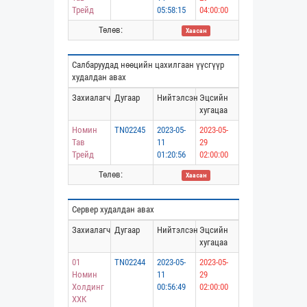
Трейд
05:58:15
04:00:00
Төлөв:
Хаасан
Салбаруудад нөөцийн цахилгаан үүсгүүр
худалдан авах
Захиалагч
Дугаар
Нийтэлсэн
Эцсийн
хугацаа
Номин
TN02245
2023-05-
2023-05-
Тав
11
29
Трейд
01:20:56
02:00:00
Төлөв:
Хаасан
Сервер худалдан авах
Захиалагч
Дугаар
Нийтэлсэн
Эцсийн
хугацаа
01
TN02244
2023-05-
2023-05-
Номин
11
29
Холдинг
00:56:49
02:00:00
ХХК