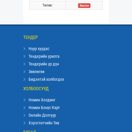
Төлөв:
Хаасан
ТЕНДЕР
Нүүр хуудас
Тендерийн урилга
Тендерийн үр дүн
Зөвлөгөө
Бидэнтэй холбогдох
ХОЛБООСУУД
Номин Холдинг
Номин Бонус Карт
Онлайн Дэлгүүр
Хэрэглэгчийн Төв