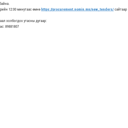
байна.
дрийн 12:00 минутаас өмнө
https://procurement.nomin.mn/new_tenders/
сайтаар
аал холбогдох утасны дугаар:
ас: 89881807