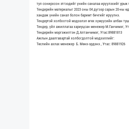
тул сонирхсон этгээдийг үнийн саналаа ирүүлэхийг урьж 
Тендерийн материалыг 2023 оны 04 дүгээр сарын 20-ны ө
хандаж үнийн санал болон баримт бичгийг ирүүлнэ.
Тендертэй холбоотой мэдээлэл өгөх хүмүүсийн албан туш
Тендер, үйл ажиллагаа хариуцсан менежер М.Ганчимэг, Ут
Тендерийн мэргэжилтэн Д.Алтанчимэг, Утас:89881813
Ажлын даалгавартай холбогдолтой мэдээллийг:
Төслийн ахлах менежер Б. Мөнх-эрдэнэ , Утас: 89881926