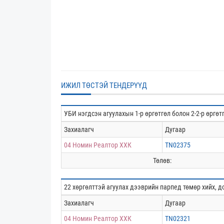
ИЖИЛ ТӨСТЭЙ ТЕНДЕРҮҮД
УБИ нэгдсэн агуулахын 1-р өргөтгөл болон 2-2-р өргөт
Захиалагч
Дугаар
04 Номин Реалтор ХХК
TN02375
Төлөв:
22 хөргөлттэй агуулах дээврийн парпед төмөр хийх, д
Захиалагч
Дугаар
04 Номин Реалтор ХХК
TN02321