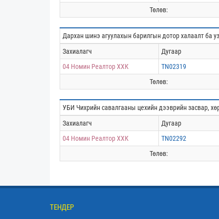
Төлөв:
Дархан шинэ агуулахын барилгын дотор халаалт ба 
Захиалагч
Дугаар
04 Номин Реалтор ХХК
TN02319
Төлөв:
УБИ Чихрийн савалгааны цехийн дээврийн засвар, хөр
Захиалагч
Дугаар
04 Номин Реалтор ХХК
TN02292
Төлөв:
ТЕНДЕР