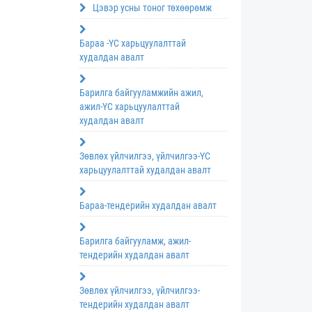
Цэвэр усны тоног төхөөрөмж
Бараа -ҮС харьцуулалттай
худалдан авалт
Барилга байгууламжийн ажил,
ажил-ҮС харьцуулалттай
худалдан авалт
Зөвлөх үйлчилгээ, үйлчилгээ-ҮС
харьцуулалттай худалдан авалт
Бараа-тендерийн худалдан авалт
Барилга байгууламж, ажил-
тендерийн худалдан авалт
Зөвлөх үйлчилгээ, үйлчилгээ-
тендерийн худалдан авалт