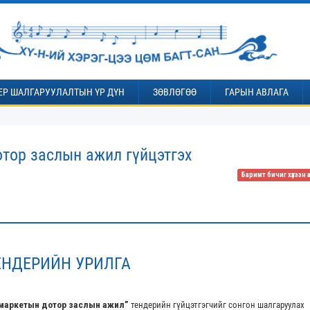
ЕР ШАЛГАРУУЛАЛТЫН ҮР ДҮН
ЗӨВЛӨГӨӨ
ГАРЫН АВЛАГА
тор заслын ажил гүйцэтгэх
Баримт бичиг хүлээн 
ЕНДЕРИЙН УРИЛГА
рмаркетын
дотор заслын
ажил”
тендерийн гүйцэтгэгчийг сонгон шалгаруулах