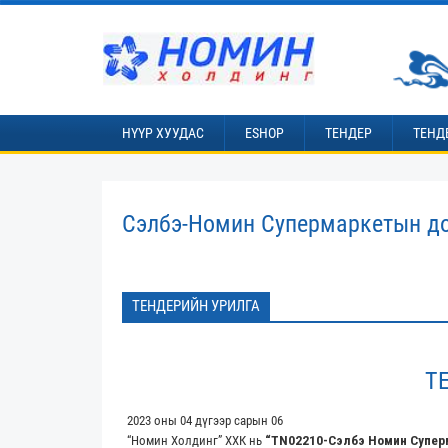
НҮҮР ХУУДАС
ESHOP
ТЕНДЕР
ТЕНД
Сэлбэ-Номин Супермаркетын до
ТЕНДЕРИЙН УРИЛГА
Т
2023 оны 04 дүгээр сарын 06
“Номин Холдинг” ХХК нь
“
TN022
10
-
Сэлбэ Номин Супе