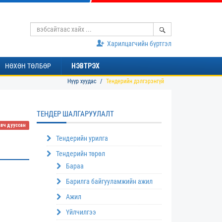
Харилцагчийн бүртгэл
НӨХӨН ТӨЛБӨР
НЭВТРЭХ
Нүүр хуудас
Тендерийн дэлгэрэнгүй
ТЕНДЕР ШАЛГАРУУЛАЛТ
авч дууссан
Тендерийн урилга
Тендерийн төрөл
Бараа
Барилга байгууламжийн ажил
Ажил
Үйлчилгээ