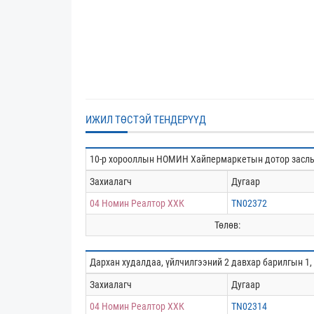
ИЖИЛ ТӨСТЭЙ ТЕНДЕРҮҮД
10-р хорооллын НОМИН Хайпермаркетын дотор заслы
Захиалагч
Дугаар
04 Номин Реалтор ХХК
TN02372
Төлөв:
Дархан худалдаа, үйлчилгээний 2 давхар барилгын 1, 
Захиалагч
Дугаар
04 Номин Реалтор ХХК
TN02314