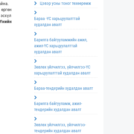
айна.
Цэвэр усны тоног төхөөрөмж
 өргөн
схүл
Бараа -ҮС харьцуулалттай
Үнийн
худалдан авалт
Барилга байгууламжийн ажил,
ажил-ҮС харьцуулалттай
худалдан авалт
Зөвлөх үйлчилгээ, үйлчилгээ-ҮС
харьцуулалттай худалдан авалт
Бараа-тендерийн худалдан авалт
Барилга байгууламж, ажил-
тендерийн худалдан авалт
Зөвлөх үйлчилгээ, үйлчилгээ-
тендерийн худалдан авалт