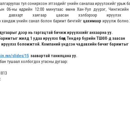
алгаруулах тул сонирхсон этгээдийг үнийн саналаа ирүүлэхийг урьж б
ын 06-ны өдрийн 12:00 минутаас өмнө Хан-Уул дүүрэг, Чингисийн
давхарт хаягаар цаасан хэлбэрээр ирүүлэх э
 хандаж үнийн санал болон баримт бичгийг
цахимаар
ирүүлж болно.
гаарыг дээр нь гаргацтай бичиж ирүүлэхийг анхаарна уу.
аримтыг жилд 1 удаа ирүүлэх бөгөөд Тендер бүрийн ТШӨХ-д заасан
 ирүүлэх боломжтой. Компаний үндсэн чадавхийн бичиг баримтыг
in.mn/slides/15
заавартай танилцана уу.
бан тушаал холбогдох утасны дугаар:
1813
: