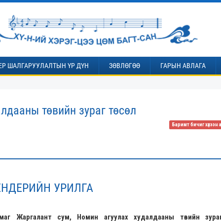
ЕР ШАЛГАРУУЛАЛТЫН ҮР ДҮН
ЗӨВЛӨГӨӨ
ГАРЫН АВЛАГА
алдааны төвийн зураг төсөл
Баримт бичиг хүлээн 
ЕНДЕРИЙН УРИЛГА
маг Жаргалант сум
,
Номин агуулах худалдааны төвийн зураг 