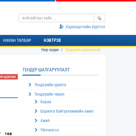
Харилцагчийн бүртгэл
НӨХӨН ТӨЛБӨР
НЭВТРЭХ
Нүүр хуудас
Тендерийн дэлгэрэнгүй
ТЕНДЕР ШАЛГАРУУЛАЛТ
авч дууссан
Тендерийн урилга
Тендерийн төрөл
Бараа
Барилга байгууламжийн ажил
Ажил
Үйлчилгээ
төсөл