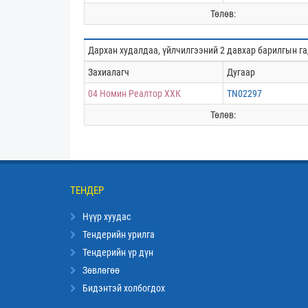
Төлөв:
Дархан худалдаа, үйлчилгээний 2 давхар барилгын г
Захиалагч
Дугаар
04 Номин Реалтор ХХК
TN02297
Төлөв:
ТЕНДЕР
Нүүр хуудас
Тендерийн урилга
Тендерийн үр дүн
Зөвлөгөө
Бидэнтэй холбогдох