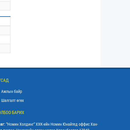
УСАД
Ажлын байр
Шалгалт өгөх
ОЛБОО БАРИХ
яг:
"Номин Холдинг" ХХК-ийн Номин Юнайтед оффис Хан-