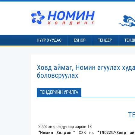
НҮҮР ХУУДАС
ESHOP
ТЕНДЕР
ТЕНД
Ховд аймаг, Номин агуулах худ
боловсруулах
ТЕНДЕРИЙН УРИЛГА
Т
2023 оны 05 дугаар сарын 18
“Номин Холдинг”
ХХК нь
“TN
0
2247
-
Ховд ай