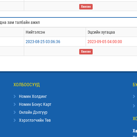
Хаасан
адна зам талбайн ажил
Нийтэлсэн
Эцсийн хугацаа
2023-08-25 03:06:36
2023-09-05 04:00:00
Хаасан
ХОЛБООСУУД
Б
Номин Холдинг
Номин Бонус Карт
Онлайн Дэлгүүр
Х
Хэрэглэгчийн Төв
Ха