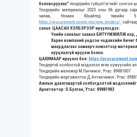
боловсруулах”
тендерийн гүйцэтгэгчийг сонгон ш
Тендерийн материалыг 2023 оны 06 дугаар сар
чөлөө, Номин Юнайтед төвийн 5 
https://procurement.nomin.mn/new_tenders/
сайтаар
санал ЦААСАН ХЭЛБЭРЭЭР ирүүлэхдээ:
Үнийн саналыг заавал БИТҮҮМЖИЛЖ нэр, ду
Харин компаний үндсэн чадавхийн бичиг б
шаардлагаас хамаарч нэмэлтээр материал
нууцлалгүй ирүүлж болно.
ЦАХИМААР ирүүлэх бол:
https://procurement.nom
Тендертэй холбоотой мэдээлэл өгөх хүмүүсийн ал
Тендерийн менежер М.Ганчимэг, Утас: 89881807
Тендерийн мэргэжилтэн Д.Алтанчимэг, Утас: 8988
Ажлын даалгавартай холбогдолтой мэдээллийг
Архитектор: О.Булган, Утас:
89881983