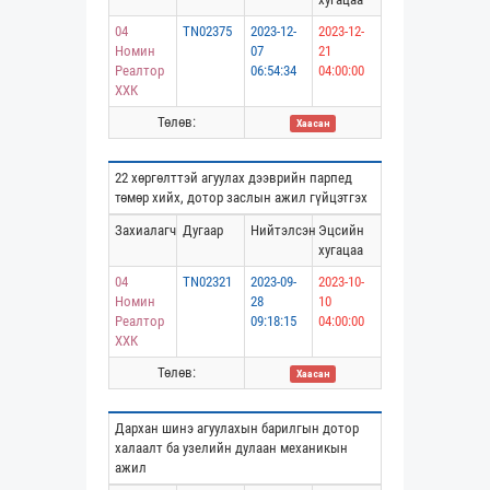
04
TN02375
2023-12-
2023-12-
Номин
07
21
Реалтор
06:54:34
04:00:00
ХХК
Төлөв:
Хаасан
22 хөргөлттэй агуулах дээврийн парпед
төмөр хийх, дотор заслын ажил гүйцэтгэх
Захиалагч
Дугаар
Нийтэлсэн
Эцсийн
хугацаа
04
TN02321
2023-09-
2023-10-
Номин
28
10
Реалтор
09:18:15
04:00:00
ХХК
Төлөв:
Хаасан
Дархан шинэ агуулахын барилгын дотор
халаалт ба узелийн дулаан механикын
ажил