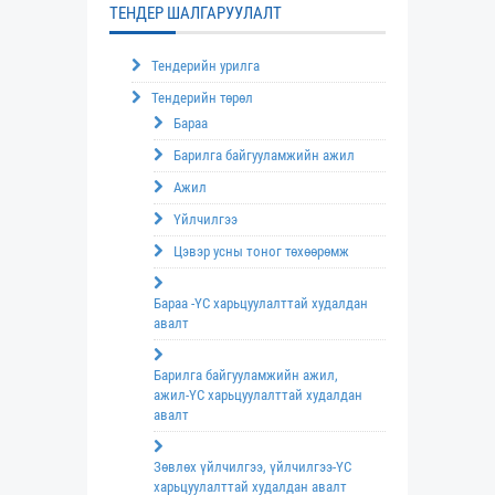
ТЕНДЕР ШАЛГАРУУЛАЛТ
Тендерийн урилга
Тендерийн төрөл
Бараа
Барилга байгууламжийн ажил
Ажил
Үйлчилгээ
Цэвэр усны тоног төхөөрөмж
Бараа -ҮС харьцуулалттай худалдан
авалт
Барилга байгууламжийн ажил,
ажил-ҮС харьцуулалттай худалдан
авалт
Зөвлөх үйлчилгээ, үйлчилгээ-ҮС
харьцуулалттай худалдан авалт