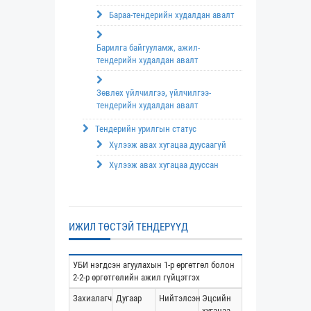
Бараа-тендерийн худалдан авалт
Барилга байгууламж, ажил-
тендерийн худалдан авалт
Зөвлөх үйлчилгээ, үйлчилгээ-
тендерийн худалдан авалт
Тендерийн урилгын статус
Хүлээж авах хугацаа дуусаагүй
Хүлээж авах хугацаа дууссан
ИЖИЛ ТӨСТЭЙ ТЕНДЕРҮҮД
УБИ нэгдсэн агуулахын 1-р өргөтгөл болон
2-2-р өргөтгөлийн ажил гүйцэтгэх
Захиалагч
Дугаар
Нийтэлсэн
Эцсийн
хугацаа