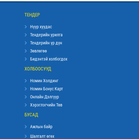
ТЕНДЕР
Нүүр хуудас
Тендерийн урилга
Тендерийн үр дүн
Зөвлөгөө
Бидэнтэй холбогдох
ХОЛБООСУУД
Номин Холдинг
Номин Бонус Карт
Онлайн Дэлгүүр
Хэрэглэгчийн Төв
БУСАД
Ажлын байр
Шалгалт өгөх