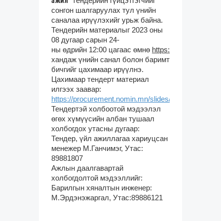
ажил
”
тендерийн гүйцэтгэгчийг
сонгон шалгаруулах тул үнийн
саналаа ирүүлэхийг урьж байна.
Тендерийн материалыг 2023 оны
08 дугаар сарын 24-
ны өдрийн 12:00 цагаас өмнө
https://procurement
хандаж үнийн санал болон баримт
бичгийг цахимаар ирүүлнэ.
Цахимаар тендерт материал
илгээх заавар:
https://procurement.nomin.mn/slides/15
Тендертэй холбоотой мэдээлэл
өгөх хүмүүсийн албан тушаал
холбогдох утасны дугаар:
Тендер, үйл ажиллагаа хариуцсан
менежер М.Ганчимэг, Утас:
89881807
Ажлын даалгавартай
холбогдолтой мэдээллийг:
Барилгын хяналтын инженер:
М.Эрдэнэжаргал, Утас:89886121