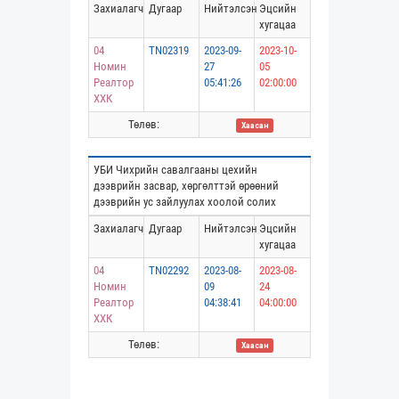
Захиалагч
Дугаар
Нийтэлсэн
Эцсийн
хугацаа
04
TN02319
2023-09-
2023-10-
Номин
27
05
Реалтор
05:41:26
02:00:00
ХХК
Төлөв:
Хаасан
УБИ Чихрийн савалгааны цехийн
дээврийн засвар, хөргөлттэй өрөөний
дээврийн ус зайлуулах хоолой солих
Захиалагч
Дугаар
Нийтэлсэн
Эцсийн
хугацаа
04
TN02292
2023-08-
2023-08-
Номин
09
24
Реалтор
04:38:41
04:00:00
ХХК
Төлөв:
Хаасан