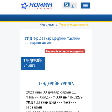
Toggle
navigation
Нүүр хуудас
Тендерийн дэлгэрэнгүй
УИД 1-р давхар Цэцгийн тасгийн
засварын ажил
Баримт бичиг хүлээн авч дууссан
ТЕНДЕРИЙН
УРИЛГА
ТЕНДЕРИЙН УРИЛГА
2023 оны 08 дугаар сарын 11
г” ХХК нь “TN02279-
“Номин Холдин
УИД 1 давхар цэцгийн тасгийн
засварын